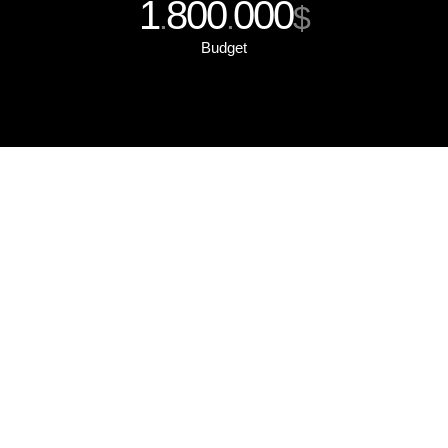
1
800
000
.
.
$
Budget