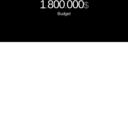
1
800
000
.
.
$
Budget